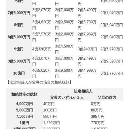
7億円
1億9,040万円
円
円
円
3億2,070万
2億7,000万
2億3,490万
7億5,000万円
2億1,040万円
円
円
円
3億4,820万
2億9,500万
2億5,739万
8億円
2億3,040万円
円
円
円
3億7,570万
3億2,000万
2億7,989万
8億5,000万円
2億5,040万円
円
円
円
3億4,500万
9億円
4億320万円
3億240万円
2億7,270万円
円
4億3,070万
3億7,000万
3億2,499万
9億5,000万円
2億9,520万円
円
円
円
4億5,820万
3億9,500万
3億4,999万
10億円
3億1,770万円
円
円
円
【法定相続人が父母の場合の相続税額】
法定相続人
相続財産の総額
父母のいずれか１人
父母の両方
4,000万円
40万円
0万円
5,000万円
160万円
80万円
7,500万円
580万円
395万円
1億円
1,220万円
770万円