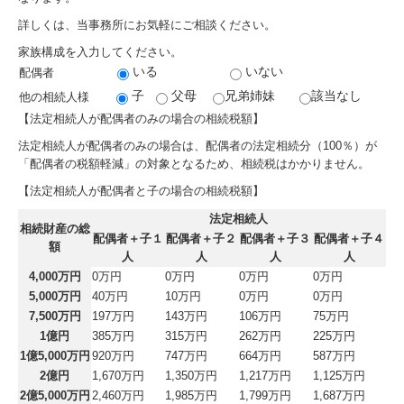
詳しくは、当事務所にお気軽にご相談ください。
家族構成を入力してください。
いる
いない
配偶者
子
父母
兄弟姉妹
該当なし
他の相続人様
【法定相続人が配偶者のみの場合の相続税額】
法定相続人が配偶者のみの場合は、配偶者の法定相続分（100％）が
「配偶者の税額軽減」の対象となるため、相続税はかかりません。
【法定相続人が配偶者と子の場合の相続税額】
法定相続人
相続財産の総
配偶者＋子１
配偶者＋子２
配偶者＋子３
配偶者＋子４
額
人
人
人
人
4,000万円
0万円
0万円
0万円
0万円
5,000万円
40万円
10万円
0万円
0万円
7,500万円
197万円
143万円
106万円
75万円
1億円
385万円
315万円
262万円
225万円
1億5,000万円
920万円
747万円
664万円
587万円
2億円
1,670万円
1,350万円
1,217万円
1,125万円
2億5,000万円
2,460万円
1,985万円
1,799万円
1,687万円