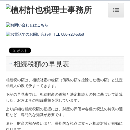
HOME
事務所の特長
事務所紹介
相続税額の早見表
経営理念
交通案内
相続税の額は、相続財産の総額（債務の額を控除した後の額）と法定
相続人の数で決まってきます。
業務案内
下記の早見表では、相続財産の総額と法定相続人の数に基づいて計算
した、おおよその相続税額を示しています。
BLOG
より詳細な相続税額の把握には、財産の評価や各種の税法の特例の適
用など、専門的な知識が必要です。
2021年
また、財産の額が多いほど、長期的な視点に立った相続対策が有効に
なります。