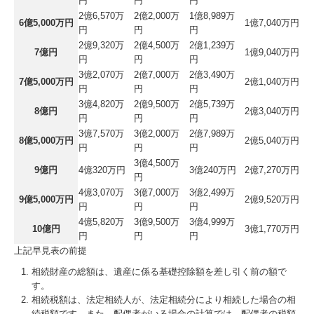
円
円
円
2億6,570万
2億2,000万
1億8,989万
6億5,000万円
1億7,040万円
円
円
円
2億9,320万
2億4,500万
2億1,239万
7億円
1億9,040万円
円
円
円
3億2,070万
2億7,000万
2億3,490万
7億5,000万円
2億1,040万円
円
円
円
3億4,820万
2億9,500万
2億5,739万
8億円
2億3,040万円
円
円
円
3億7,570万
3億2,000万
2億7,989万
8億5,000万円
2億5,040万円
円
円
円
3億4,500万
9億円
4億320万円
3億240万円
2億7,270万円
円
4億3,070万
3億7,000万
3億2,499万
9億5,000万円
2億9,520万円
円
円
円
4億5,820万
3億9,500万
3億4,999万
10億円
3億1,770万円
円
円
円
上記早見表の前提
相続財産の総額は、遺産に係る基礎控除額を差し引く前の額で
す。
相続税額は、法定相続人が、法定相続分により相続した場合の相
続税額です。また、配偶者がいる場合の計算では、配偶者の税額