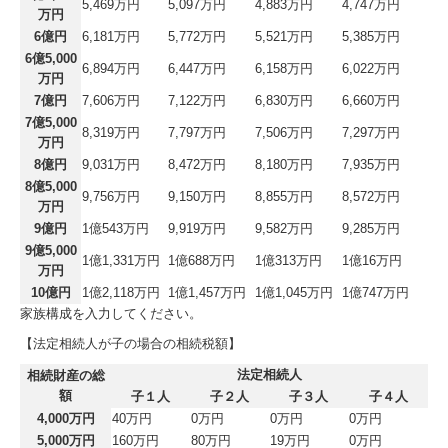
5,469万円
5,097万円
4,883万円
4,747万円
万円
6億円
6,181万円
5,772万円
5,521万円
5,385万円
6億5,000
6,894万円
6,447万円
6,158万円
6,022万円
万円
7億円
7,606万円
7,122万円
6,830万円
6,660万円
7億5,000
8,319万円
7,797万円
7,506万円
7,297万円
万円
8億円
9,031万円
8,472万円
8,180万円
7,935万円
8億5,000
9,756万円
9,150万円
8,855万円
8,572万円
万円
9億円
1億543万円
9,919万円
9,582万円
9,285万円
9億5,000
1億1,331万円
1億688万円
1億313万円
1億16万円
万円
10億円
1億2,118万円
1億1,457万円
1億1,045万円
1億747万円
家族構成を入力してください。
【法定相続人が子の場合の相続税額】
法定相続人
相続財産の総
額
子１人
子２人
子３人
子４人
4,000万円
40万円
0万円
0万円
0万円
5,000万円
160万円
80万円
19万円
0万円