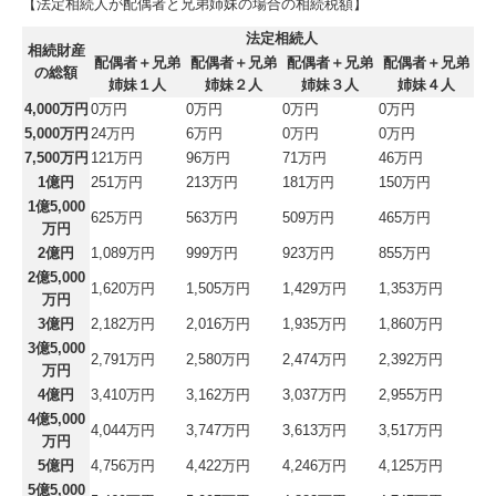
【法定相続人が配偶者と兄弟姉妹の場合の相続税額】
法定相続人
相続財産
配偶者＋兄弟
配偶者＋兄弟
配偶者＋兄弟
配偶者＋兄弟
の総額
姉妹１人
姉妹２人
姉妹３人
姉妹４人
4,000万円
0万円
0万円
0万円
0万円
5,000万円
24万円
6万円
0万円
0万円
7,500万円
121万円
96万円
71万円
46万円
1億円
251万円
213万円
181万円
150万円
1億5,000
625万円
563万円
509万円
465万円
万円
2億円
1,089万円
999万円
923万円
855万円
2億5,000
1,620万円
1,505万円
1,429万円
1,353万円
万円
3億円
2,182万円
2,016万円
1,935万円
1,860万円
3億5,000
2,791万円
2,580万円
2,474万円
2,392万円
万円
4億円
3,410万円
3,162万円
3,037万円
2,955万円
4億5,000
4,044万円
3,747万円
3,613万円
3,517万円
万円
5億円
4,756万円
4,422万円
4,246万円
4,125万円
5億5,000