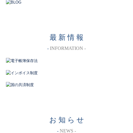
最 新 情 報
-
INFORMATION
-
お 知 ら せ
-
NEWS
-