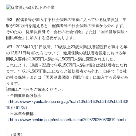
※2
配偶者等が加入する社会保険の扶養に入っている従業員は、年
収が130万円を超えると、配偶者等の社会保険の扶養から外れます。
そのため、従業員自身で「会社の社会保険」または「国民健康保険・
国民年金」に加入する必要があります。
※3
2025年10月1日以降、19歳以上23歳未満(扶養認定日が属する年
の12月31日時点)の方について、健康保険の被扶養者認定における年
間収入要件が130万円未満から150万円未満に変更されました。
これにより、19歳～22歳で年収150万円未満の場合は被扶養者になれ
ます。年収が150万円以上になると被扶養者から外れ、自身で「会社
の社会保険」または「国民健康保険・国民年金」に加入する必要があ
ります。
詳細はこちらをご確認ください。
・全国健康保険協会
（
https://www.kyoukaikenpo.or.jp/g7/cat710/sb3160/sb3180/sbb3180/
1979-6173/
）
・日本年金機構
（
https://www.nenkin.go.jp/oshirase/taisetu/2025/202508/0819.html
）
（参考）