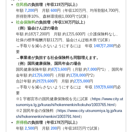
住民税
の負担増（年収119万円以上）
年額
7,200
円 月額
600
円（年収120万円、均等割額4,700円、
所得割率10%、森林環境税1,000円で試算）
社会保険料
の負担増（年収130万円以上）
（例）協会けんぽの場合
年額 約18万7,200円 月額 約1万5,600円（介護保険料なし、
社保の標準報酬月額11万円、協会けんぽ栃木県で試算）
→手取りを減らさないようにするには 年収
148万7,200
円必
要
→
事業者が負担する社会保険料も同額増えます。
（例）国民健康保険、国民年金の場合
国民健康保険年額 約
8万3,600
円（月額 約
7,000
円*1）、国民年
金年額 約
21万6,000
円（月額 約
1万8,000
円*2）
合計年額 約
29万9,600
円 月額 約
2万5,000
円
→手取りを減らさないようにするには 年収
159万9,600
円必
要
※1 宇都宮市の国民健康保険税を元に試算（
https://www.city.ut
sunomiya.lg.jp/kurashi/hokennenkin/kokuho/1003765.html
）
※2 国民年金の保険料（
https://www.city.utsunomiya.lg.jp/kura
shi/hokennenkin/nenkin/1003791.html
）
所得税
の負担増（年収178万円以上）
年額
2,500
円 月額
200
円（年収183万円で試算）