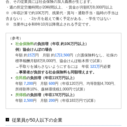
合、その従業員には社会保険の加入義務が生じます。
・週の所定労働時間が20時間以上、・賃金が月額8万8,000円以上
※（年収計算で約106万円、残業代・賞与・通勤手当・臨時の手当は
含まない）、・2か月を超えて働く予定がある、・学生ではない
※ 当要件は令和8年10月以降廃止される予定です。
（参考）
社会保険料
の負担増（年収 約106万円以上）
例）協会けんぽの場合
年額 約
15万
円 月額 約
1万2,500
円（介護保険料なし、社保の
標準報酬月額8万8,000円、協会けんぽ栃木県で試算）
→手取りを減らさないようにするには 年収
121万
円必要
→
事業者が負担する社会保険料も同額増えます。
住民税
の負担増（年収119万円以上）
年額
7,200
円 月額
600
円（年収120万円、均等割額4,700円、
所得割率10%、森林環境税1,000円で試算）
所得税
の負担増（年収178万円以上）
年額
2,500
円 月額
200
円（年収183万円で試算）
従業員が50人以下の企業