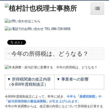
HOME
事務所の特長
事務所紹介
今年の所得税は、どうなる？
経営理念
交通案内
業務案内
▼
所得税関連の改正内容
▼
事業者への影響
（令和8年度税制改正）
BLOG
令和8年度税制改正によって、昨年に続き、
今年も「基礎控除額」や
2021年
「給与所得控除の最低保障額」が引き上げられます。
今年の年末調整からは、改正後の内容にもとづいて所得税を計算する