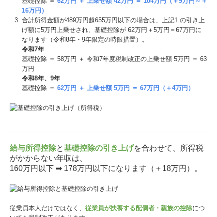
基礎控除 ＝
62万円 ＋ 上乗せ額 42万円 ＝ 104万円（＋9万円～＋
16万円）
合計所得⾦額が489万円超655万円以下の場合は、上記1.の引き上
げ額に5万円上乗せされ、基礎控除が 62万円＋5万円＝67万円に
なります（令和8年・9年限定の時限措置）。
令和7年
基礎控除 ＝ 58万円 ＋ 令和7年度税制改正の上乗せ額 5万円 ＝ 63
万円
令和8年、9年
基礎控除 ＝
62万円 ＋ 上乗せ額 5万円 ＝ 67万円（＋4万円）
給与所得控除
と
基礎控除の引き上げ
を合わせて、所得税
がかからない年収は、
160万円以下 ➡ 178万円以下になります（＋18万円）。
従業員本人だけではなく、
従業員が扶養する配偶者・親族の控除
につ