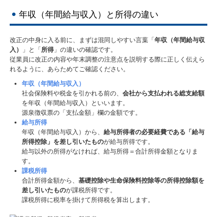
年収（年間給与収入）と所得の違い
改正の中身に入る前に、まずは混同しやすい言葉「
年収（年間給与収
入）
」と「
所得
」の違いの確認です。
従業員に改正の内容や年末調整の注意点を説明する際に正しく伝えら
れるように、あらためてご確認ください。
年収（年間給与収入）
社会保険料や税金を引かれる前の、
会社から支払われる総支給額
を年収（年間給与収入）といいます。
源泉徴収票の「支払金額」欄の金額です。
給与所得
年収（年間給与収入）から、
給与所得者の必要経費である「給与
所得控除」を差し引いたもの
が給与所得です。
給与以外の所得がなければ、給与所得＝合計所得金額となりま
す。
課税所得
合計所得金額から、
基礎控除や生命保険料控除等の所得控除額を
差し引いたもの
が課税所得です。
課税所得に税率を掛けて所得税を算出します。