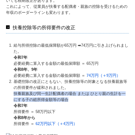
いても税制改正があります。
これによって、従業員が扶養する配偶者・親族の控除を受けるための
年収のボーダーラインも変わります。
扶養控除等の所得要件の改正
給与所得控除の最低保障額が65万円 ➡74万円に引き上げられまし
た。
令和7年
必要経費に算入する金額の最低保障額 ＝ 65万円
令和8年、9年
必要経費に算入する金額の最低保障額 ＝
74万円（＋9万円）
基礎控除の改正にともない、扶養控除等の対象となる扶養親族等
の所得要件が緩和されました。
扶養親族及び同⼀⽣計配偶者の場合 または ひとり親の⽣計を⼀
にする⼦の総所得⾦額等の場合
令和7年
所得要件 ＝ 58万円以下
令和8年から
所得要件 ＝
62万円以下（＋4万円）