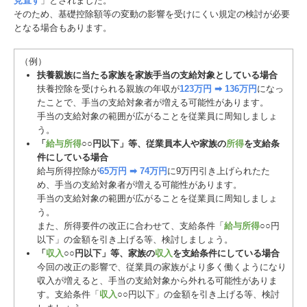
見直す
」とされました。
そのため、基礎控除額等の変動の影響を受けにくい規定の検討が必要
となる場合もあります。
（例）
扶養親族に当たる家族を家族手当の支給対象としている場合
扶養控除を受けられる親族の年収が
123万円 ➡ 136万円
になっ
たことで、手当の支給対象者が増える可能性があります。
手当の支給対象の範囲が広がることを従業員に周知しましょ
う。
「
給与所得
○○円以下」等、従業員本人や家族の
所得
を支給条
件にしている場合
給与所得控除が
65万円 ➡ 74万円
に9万円引き上げられたた
め、手当の支給対象者が増える可能性があります。
手当の支給対象の範囲が広がることを従業員に周知しましょ
う。
また、所得要件の改正に合わせて、支給条件「
給与所得
○○円
以下」の金額を引き上げる等、検討しましょう。
「
収入
○○円以下」等、家族の
収入
を支給条件にしている場合
今回の改正の影響で、従業員の家族がより多く働くようになり
収入が増えると、手当の支給対象から外れる可能性がありま
す。支給条件「
収入
○○円以下」の金額を引き上げる等、検討