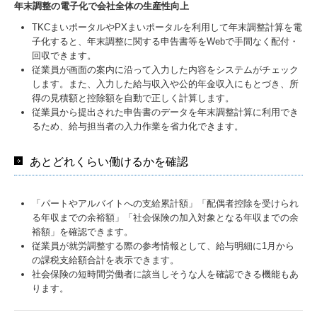
年末調整の電子化で会社全体の生産性向上
TKCまいポータルやPXまいポータルを利用して年末調整計算を電
子化すると、年末調整に関する申告書等をWebで手間なく配付・
回収できます。
従業員が画面の案内に沿って入力した内容をシステムがチェック
します。また、入力した給与収入や公的年金収入にもとづき、所
得の見積額と控除額を自動で正しく計算します。
従業員から提出された申告書のデータを年末調整計算に利用でき
るため、給与担当者の入力作業を省力化できます。
あとどれくらい働けるかを確認
「パートやアルバイトへの支給累計額」「配偶者控除を受けられ
る年収までの余裕額」「社会保険の加入対象となる年収までの余
裕額」を確認できます。
従業員が就労調整する際の参考情報として、給与明細に1月から
の課税支給額合計を表示できます。
社会保険の短時間労働者に該当しそうな人を確認できる機能もあ
ります。